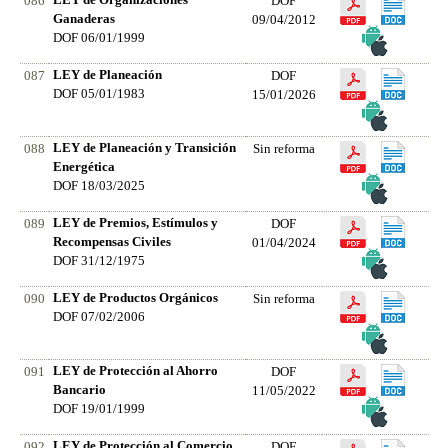
086
DOF
Ganaderas
09/04/2012
DOF 06/01/1999
LEY de Planeación
087
DOF
DOF 05/01/1983
15/01/2026
LEY de Planeación y Transición
088
Sin reforma
Energética
DOF 18/03/2025
LEY de Premios, Estímulos y
089
DOF
Recompensas Civiles
01/04/2024
DOF 31/12/1975
LEY de Productos Orgánicos
090
Sin reforma
DOF 07/02/2006
LEY de Protección al Ahorro
091
DOF
Bancario
11/05/2022
DOF 19/01/1999
LEY de Protección al Comercio
092
DOF