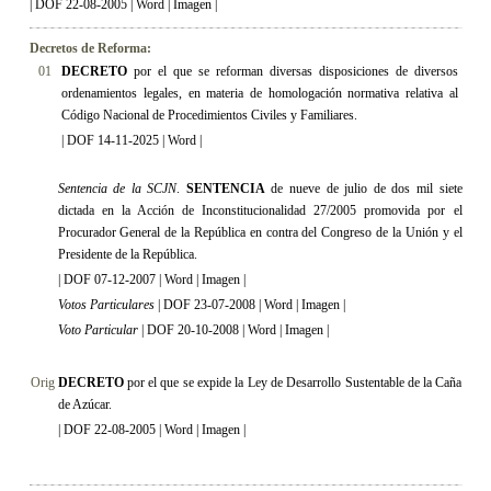
|
DOF 22-08-2005
|
Word
|
Imagen
|
Decretos de Reforma:
01
DECRETO
por el que se reforman diversas disposiciones de diversos
ordenamientos legales, en materia de homologación normativa relativa al
Código Nacional de Procedimientos Civiles y Familiares.
|
DOF 14-11-2025
|
Word
|
Sentencia de la SCJN
.
SENTENCIA
de nueve de julio de dos mil siete
dictada en la Acción de Inconstitucionalidad 27/2005 promovida por el
Procurador General de la República en contra del Congreso de la Unión y el
Presidente de la República.
|
DOF 07-12-2007
|
Word
|
Imagen
|
Votos Particulares
|
DOF 23-07-2008
|
Word
|
Imagen
|
Voto Particular
|
DOF 20-10-2008
|
Word
|
Imagen
|
Orig
DECRETO
por el que se expide la Ley de Desarrollo Sustentable de la Caña
de Azúcar.
|
DOF 22-08-2005
|
Word
|
Imagen
|