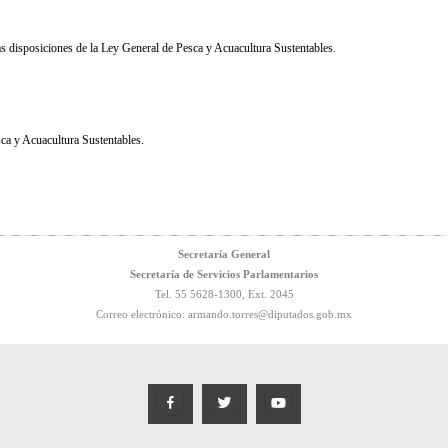
as disposiciones de la Ley General de Pesca y Acuacultura Sustentables
.
ca y Acuacultura Sustentables.
Secretaría General
Secretaría de Servicios Parlamentarios
Tel. 55 5628-1300, Ext. 2045
Correo electrónico
:
armando.torres@diputados.gob.mx