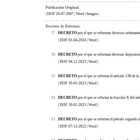
Publicación Original:
|
DOF 24-07-2007
|
Word
|
Imagen
|
Decretos de Reforma:
17
DECRETO
por el que se reforman diversos ordenami
|
DOF 01-04-2024
|
Word
|
16
DECRETO
por el que se reforman diversas disposici
|
DOF 04-12-2023
|
Word
|
15
DECRETO
por el que se reforma el artículo 138 de l
|
DOF 19-01-2023
|
Word
|
14
DECRETO
por el que se reforma la fracción X del ar
|
DOF 19-01-2023
|
Word
|
13
DECRETO
por el que se reforma el párrafo segundo d
|
DOF 07-12-2022
|
Word
|