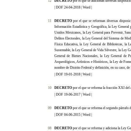
12
DECRETO
por el que se adicionan diversas disposici
|
DOF 24-04-2018
|
Word
|
11
DECRETO
por el que se reforman diversas disposicio
Información Estadística y Geográfica, la Ley General 
Unidos Mexicanos, la Ley General para Prevenir, Sancio
Delitos Electorales, la Ley General del Sistema de Med
Física Educativa, la Ley General de Bibliotecas, la 
Sustentable, la Ley General de Vida Silvestre, la Ley 
General de Bienes Nacionales, la Ley General de P
Arqueológicos, Artísticos e Históricos, la Ley de Fome
nombre de Distrito Federal y definición, en su caso, de 
|
DOF 19-01-2018
|
Word
|
10
DECRETO
por el que se reforma la fracción XXI del 
|
DOF 19-06-2017
|
Word
|
09
DECRETO
por el que se reforma el segundo párrafo d
|
DOF 04-06-2015
|
Word
|
08
DECRETO
por el que se reforma y adiciona la Ley Ge