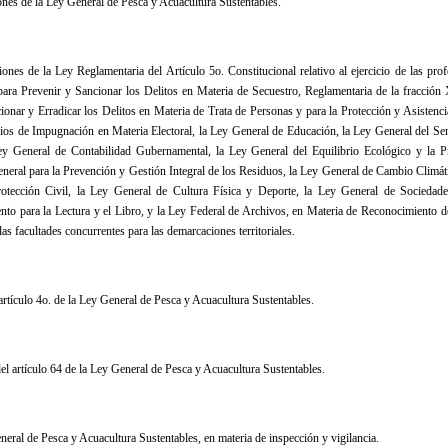
ones de la Ley General de Pesca y Acuacultura Sustentables
.
nes de la Ley Reglamentaria del Artículo 5o. Constitucional relativo al ejercicio de las prof
para Prevenir y Sancionar los Delitos en Materia de Secuestro, Reglamentaria de la fracción 
nar y Erradicar los Delitos en Materia de Trata de Personas y para la Protección y Asistencia
ios de Impugnación en Materia Electoral, la Ley General de Educación, la Ley General del Serv
Ley General de Contabilidad Gubernamental, la Ley General del Equilibrio Ecológico y la P
General para la Prevención y Gestión Integral de los Residuos, la Ley General de Cambio Climát
rotección Civil, la Ley General de Cultura Física y Deporte, la Ley General de Socieda
nto para la Lectura y el Libro, y la Ley Federal de Archivos, en Materia de Reconocimiento d
las facultades concurrentes para las demarcaciones territoriales
.
artículo 4o. de la Ley General de Pesca y Acuacultura Sustentables
.
el artículo 64 de la Ley General de Pesca y Acuacultura Sustentables.
neral de Pesca y Acuacultura Sustentables, en materia de inspección y vigilancia.