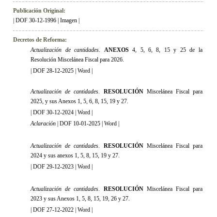
Publicación Original:
|
DOF 30-12-1996
|
Imagen
|
Decretos de Reforma:
Actualización de cantidades
.
ANEXOS
4, 5, 6, 8, 15 y 25 de la
Resolución Miscelánea Fiscal para 2026
.
|
DOF 28-12-2025
|
Word
|
Actualización de cantidades
.
RESOLUCIÓN
Miscelánea Fiscal para
2025, y sus Anexos 1, 5, 6, 8, 15, 19 y 27
.
|
DOF 30-12-2024
|
Word
|
Aclaración
|
DOF 10-01-2025
|
Word
|
Actualización de cantidades
.
RESOLUCIÓN
Miscelánea Fiscal para
2024 y sus anexos 1, 5, 8, 15, 19 y 27
.
|
DOF 29-12-2023
|
Word
|
Actualización de cantidades
.
RESOLUCIÓN
Miscelánea Fiscal para
2023 y sus Anexos 1, 5, 8, 15, 19, 26 y 27
.
|
DOF 27-12-2022
|
Word
|