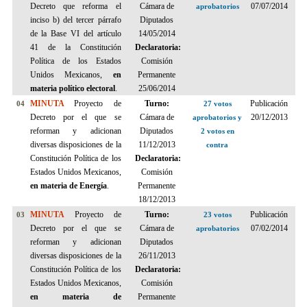
Decreto
que reforma el
Cámara de
07/07/2014
aprobatorios
inciso b) del tercer párrafo
Diputados
de la Base VI del artículo
14/05/2014
41 de la Constitución
Declaratoria:
Política de los Estados
Comisión
Unidos Mexicanos,
en
Permanente
materia político electoral
.
25/06/2014
MINUTA
Proyecto de
Turno:
Publicación
04
27 votos
Decreto
por el que se
Cámara de
20/12/2013
aprobatorios y
reforman y adicionan
Diputados
2 votos en
diversas disposiciones de la
11/12/2013
contra
Constitución Política de los
Declaratoria:
Estados Unidos Mexicanos,
Comisión
en materia de
Energía
.
Permanente
18/12/2013
MINUTA
Proyecto de
Turno:
Publicación
03
23 votos
Decreto por el que se
Cámara de
07/02/2014
aprobatorios
reforman y adicionan
Diputados
diversas disposiciones de la
26/11/2013
Constitución Política de los
Declaratoria:
Estados Unidos Mexicanos,
Comisión
en materia de
Permanente