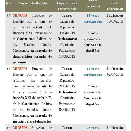
Votos
No.
Proyecto de Decreto
Legislaturas /
de la
Recibidos
Declaratoria
Federación
MINUTA
Proyecto de
Turno:
Publicación
07
14 votos
Decreto por
el que se
Cámara de
10/07/2015
aprobatorios
reforma el artículo 73,
Diputados
fracción XXI, inciso a) de
30/04/2015
7 votos
la Constitución Política de
Declaratoria:
aprobatorios
los Estados Unidos
Comisión
Senado de la
Mexicanos,
en materia de
Permanente
República
desaparición forzada de
17/06/2015
personas
.
MINUTA
Proyecto de
Turno:
Publicación
06
19 votos
Decreto por el que se
Cámara de
02/07/2015
aprobatorios
reforman los párrafos
Diputados
cuarto y sexto del artículo
21/04/2015
3 votos
18 y el inciso c) de la
Declaratoria:
aprobatorios
fracción XXI del artículo 73
Comisión
Senado de la
de la Constitución Política
Permanente
República
de los Estados Unidos
03/06/2015
Mexicanos,
en materia de
justicia para adolescentes
.
MINUTA
Proyecto de
Turno:
Publicación
05
22 votos