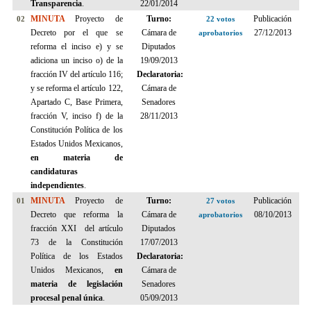
Transparencia
.
22/01/2014
MINUTA
Proyecto de
Turno:
Publicación
02
22 votos
Decreto por el que se
Cámara de
27/12/2013
aprobatorios
reforma el inciso e) y se
Diputados
adiciona un inciso o) de la
19/09/2013
fracción IV del artículo 116;
Declaratoria:
y se reforma el artículo 122,
Cámara de
Apartado C, Base Primera,
Senadores
fracción V, inciso f) de la
28/11/2013
Constitución Política de los
Estados Unidos Mexicanos,
en materia de
candidaturas
independientes
.
MINUTA
Proyecto de
Turno:
Publicación
01
27 votos
Decreto que reforma la
Cámara de
08/10/2013
aprobatorios
fracción XXI del artículo
Diputados
73 de la Constitución
17/07/2013
Política de los Estados
Declaratoria:
Unidos Mexicanos,
en
Cámara de
materia de legislación
Senadores
procesal penal única
.
05/09/2013