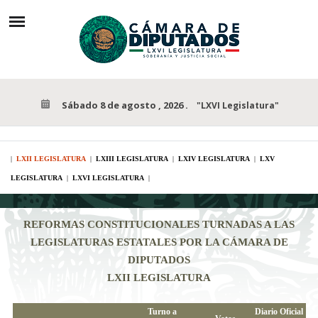
Sábado 8 de agosto , 2026
.
"LXVI Legislatura"
|
LXII LEGISLATURA
|
LXIII LEGISLATURA
|
LXIV LEGISLATURA
|
LXV
LEGISLATURA
|
LXVI LEGISLATURA
|
REFORMAS CONSTITUCIONALES TURNADAS A LAS
LEGISLATURAS ESTATALES
POR LA CÁMARA DE
DIPUTADOS
LXII LEGISLATURA
Turno a
Diario Oficial