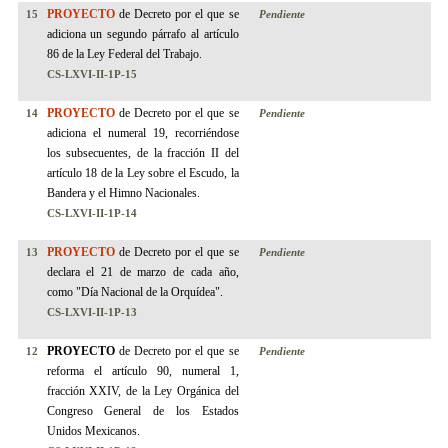
PROYECTO
de Decreto por el que se
15
Pendiente
adiciona un segundo párrafo al artículo
86 de la Ley Federal del Trabajo.
CS-LXVI-II-1P-15
PROYECTO
de Decreto por el que se
14
Pendiente
adiciona el numeral 19, recorriéndose
los subsecuentes, de la fracción II del
artículo 18 de la Ley sobre el Escudo, la
Bandera y el Himno Nacionales.
CS-LXVI-II-1P-14
PROYECTO
de Decreto por el que se
13
Pendiente
declara el 21 de marzo de cada año,
como "Día Nacional de la Orquídea".
CS-LXVI-II-1P-13
PROYECTO
de Decreto por el que se
12
Pendiente
reforma el artículo 90, numeral 1,
fracción XXIV, de la Ley Orgánica del
Congreso General de los Estados
Unidos Mexicanos.