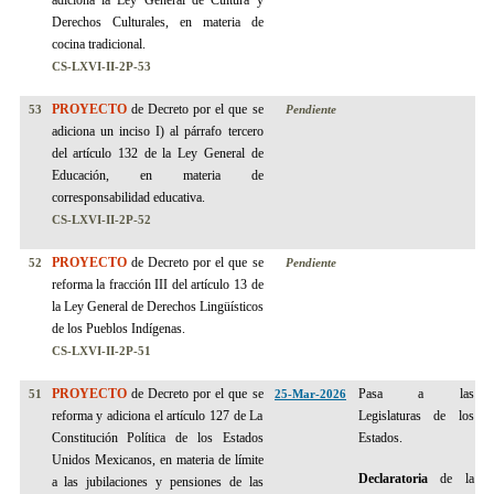
adiciona la Ley General de Cultura y
Derechos Culturales, en materia de
cocina tradicional.
CS-LXVI-II-2P-53
PROYECTO
de Decreto por el que se
53
Pendiente
adiciona un inciso I) al párrafo tercero
del artículo 132 de la Ley General de
Educación, en materia de
corresponsabilidad educativa.
CS-LXVI-II-2P-52
PROYECTO
de Decreto por el que se
52
Pendiente
reforma la fracción III del artículo 13 de
la Ley General de Derechos Lingüísticos
de los Pueblos Indígenas.
CS-LXVI-II-2P-
51
PROYECTO
de Decreto por el que se
Pasa a las
51
25-Mar-2026
reforma y adiciona el artículo 127 de La
Legislaturas de los
Constitución Política de los Estados
Estados.
Unidos Mexicanos, en materia de límite
Declaratoria
de la
a las jubilaciones y pensiones de las