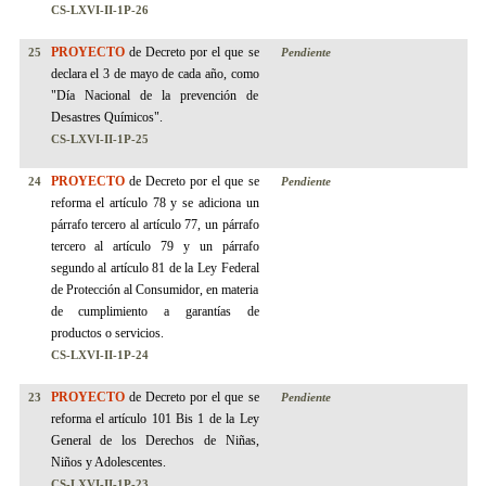
CS-LXVI-II-1P-26
PROYECTO
de Decreto por el que se
25
Pendiente
declara el 3 de mayo de cada año, como
"Día Nacional de la prevención de
Desastres Químicos".
CS-LXVI-II-1P-25
PROYECTO
de Decreto por el que se
24
Pendiente
reforma el artículo 78 y se adiciona un
párrafo tercero al artículo 77, un párrafo
tercero al artículo 79 y un párrafo
segundo al artículo 81 de la Ley Federal
de Protección al Consumidor, en materia
de cumplimiento a garantías de
productos o servicios.
CS-LXVI-II-1P-24
PROYECTO
de Decreto por el que se
23
Pendiente
reforma el artículo 101 Bis 1 de la Ley
General de los Derechos de Niñas,
Niños y Adolescentes.
CS-LXVI-II-1P-23