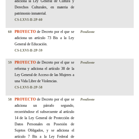
adiciona la Ley General de Cultura y
Derechos Culturales, en materia de
patrimonio inmaterial.
CS-LXVI-II-2P-60
PROYECTO
de Decreto por el que se
60
Pendiente
adiciona un artículo 73 Bis a la Ley
General de Educación.
CS-LXVI-II-2P-59
PROYECTO
de Decreto por el que se
59
Pendiente
reforma y adiciona el artículo 38 de la
Ley General de Acceso de las Mujeres a
una Vida Libre de Violencias.
CS-LXVI-II-2P-58
PROYECTO
de Decreto por el que se
58
Pendiente
adiciona un párrafo segundo,
recorriéndose el subsecuente al artículo
14 de la Ley General de Protección de
Datos Personales en Posesión de
Sujetos Obligados, y se adiciona el
artículo 7 Bis a la Ley Federal de