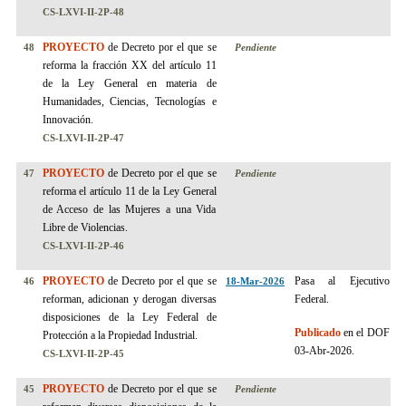
CS-LXVI-II-2P-48
PROYECTO
de Decreto por el que se
48
Pendiente
reforma la fracción XX del artículo 11
de la Ley General en materia de
Humanidades, Ciencias, Tecnologías e
Innovación.
CS-LXVI-II-2P-47
PROYECTO
de Decreto por el que se
47
Pendiente
reforma el artículo 11 de la Ley General
de Acceso de las Mujeres a una Vida
Libre de Violencias.
CS-LXVI-II-2P-46
PROYECTO
de Decreto por el que se
Pasa al Ejecutivo
46
18-Mar-2026
reforman, adicionan y derogan diversas
Federal.
disposiciones de la Ley Federal de
Publicado
en el DOF
Protección a la Propiedad Industrial.
03-Abr-2026.
CS-LXVI-II-2P-45
PROYECTO
de Decreto por el que se
45
Pendiente