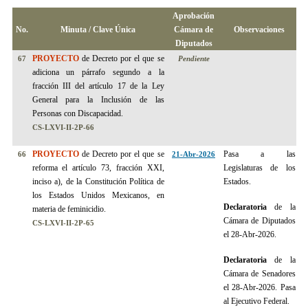
Aprobación
No.
Minuta /
Clave Única
Cámara de
Observaciones
Diputados
PROYECTO
de Decreto por el que se
67
Pendiente
adiciona un párrafo segundo a la
fracción III del artículo 17 de la Ley
General para la Inclusión de las
Personas con Discapacidad.
CS-LXVI-II-2P-66
PROYECTO
de Decreto por el que se
Pasa a las
66
21-Abr-2026
reforma el artículo 73, fracción XXI,
Legislaturas de los
inciso a), de la Constitución Política de
Estados.
los Estados Unidos Mexicanos, en
Declaratoria
de la
materia de feminicidio.
Cámara de Diputados
CS-LXVI-II-2P-65
el 28-Abr-2026.
Declaratoria
de la
Cámara de Senadores
el 28-Abr-2026.
Pasa
al Ejecutivo Federal.