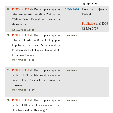
09-Jun-2026.
PROYECTO
de Decreto por el que se
Pasa al Ejecutivo
29
18-Feb-2026
reforman los artículos 260 y 266 Bis del
Federal.
Código Penal Federal, en materia de
Publicado
en el DOF
abuso sexual.
13-Mar-2026.
CS-LXVI-II-1P-29
PROYECTO
de Decreto por el que se
28
Pendiente
reforma el artículo 8 de la Ley para
Impulsar el Incremento Sostenido de la
Productividad y la Competitividad de la
Economía Nacional.
CS-LXVI-II-1P-2
8
PROYECTO
de Decreto por el que se
27
Pendiente
declara el 21 de febrero de cada año,
como "Día Nacional del Guía de
Turismo".
CS-LXVI-II-1P-2
7
PROYECTO
de Decreto por el que se
26
Pendiente
declara el 10 de abril de cada año, como
"Día Nacional del Huapango".