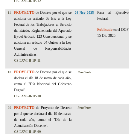
CS-LXVI-II-1P-12
PROYECTO
de Decreto por el que se
Pasa al Ejecutivo
11
26-Nov-2025
adiciona un artículo 69 Bis a la Ley
Federal.
Federal de los Trabajadores al Servicio
Publicado
en el DOF
del Estado, Reglamentaria del Apartado
15-Dic-2025.
B) del Artículo 123 Constitucional, y se
adiciona un artículo 64 Quáter a la Ley
General de Responsabilidades
Administrativas.
CS-LXVI-II-1P-11
PROYECTO
de Decreto por el que se
10
Pendiente
declara el día 18 de mayo de cada año,
como el "Día Nacional del Gobierno
Digital".
CS-LXVI-II-1P-10
PROYECTO
de Proyecto de Decreto
09
Pendiente
por el que se declara el día 19 de marzo
de cada año, como el "Día de la
Actualización Docente".
CS-LXVI-II-1P-09