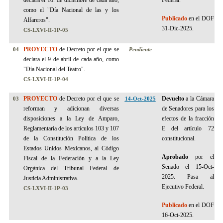
declara el 1o. de diciembre de cada año,
Federal.
como el "Día Nacional de las y los
Publicado
en el DOF
Alfareros".
31-Dic-2025.
CS-LXVI-II-1P-05
PROYECTO
de Decreto por el que se
04
Pendiente
declara el 9 de abril de cada año, como
"Día Nacional del Teatro".
CS-LXVI-II-1P-0
4
PROYECTO
de Decreto por el que se
Devuelto
a la Cámara
03
14-Oct-2025
reforman y adicionan diversas
de Senadores para los
disposiciones a la Ley de Amparo,
efectos de la fracción
Reglamentaria de los artículos 103 y 107
E del artículo 72
de la Constitución Política de los
constitucional.
Estados Unidos Mexicanos, al Código
Aprobado
por el
Fiscal de la Federación y a la Ley
Senado el 15-Oct-
Orgánica del Tribunal Federal de
2025. Pasa al
Justicia Administrativa.
Ejecutivo Federal.
CS-LXVI-II-1P-03
Publicado
en el DOF
16-Oct-2025.