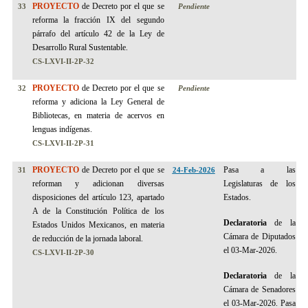
PROYECTO
de Decreto por el que se
33
Pendiente
reforma la fracción IX del segundo
párrafo del artículo 42 de la Ley de
Desarrollo Rural Sustentable.
CS-LXVI-II-2P-32
PROYECTO
de Decreto por el que se
32
Pendiente
reforma y adiciona la Ley General de
Bibliotecas, en materia de acervos en
lenguas indígenas.
CS-LXVI-II-2P-31
PROYECTO
de Decreto por el que se
Pasa a las
31
24-Feb-2026
reforman y adicionan diversas
Legislaturas de los
disposiciones del artículo 123, apartado
Estados.
A de la Constitución Política de los
Declaratoria
de la
Estados Unidos Mexicanos, en materia
Cámara de Diputados
de reducción de la jornada laboral.
el 03-Mar-2026.
CS-LXVI-II-2P-30
Declaratoria
de la
Cámara de Senadores
el 03-Mar-2026.
Pasa