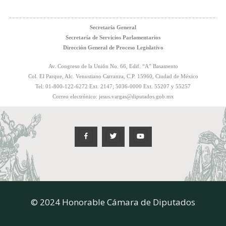
Secretaría General
Secretaría de Servicios Parlamentarios
Dirección General de Proceso Legislativo
Av. Congreso de la Unión No. 66, Edif. “A” Basamento
Col. El Parque, Alc. Venustiano Carranza, C.P. 15960, Ciudad de México
Tel: 01-800-122-6272 Ext. 2147; 5036-0000 Ext. 55207 y 55257
Correo electrónico:
jesus.vargas@diputados.gob.mx
© 2024 Honorable Cámara de Diputados