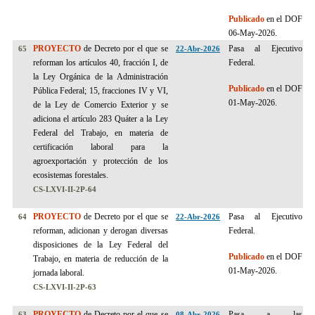
Publicado
en el DOF
06-May-2026.
PROYECTO
de Decreto por el que se
Pasa al Ejecutivo
65
22-Abr-2026
reforman los artículos 40, fracción I, de
Federal.
la Ley Orgánica de la Administración
Publicado
en el DOF
Pública Federal; 15, fracciones IV y VI,
01-May-2026.
de la Ley de Comercio Exterior y se
adiciona el artículo 283 Quáter a la Ley
Federal del Trabajo, en materia de
certificación laboral para la
agroexportación y protección de los
ecosistemas forestales.
CS-LXVI-II-2P-64
PROYECTO
de Decreto por el que se
Pasa al Ejecutivo
64
22-Abr-2026
reforman, adicionan y derogan diversas
Federal.
disposiciones de la Ley Federal del
Publicado
en el DOF
Trabajo, en materia de reducción de la
01-May-2026.
jornada laboral.
CS-LXVI-II-2P-63
PROYECTO
de Decreto por el que se
Pasa a las
63
08-Abr-2026