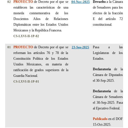
PROYECTO
de Decreto por el que se
Devuelto
a la Cámara
02
04-Nov-2025
establecen las características de una
de Senadores para los
moneda conmemorativa de los
efectos de la fracción
Doscientos Años de Relaciones
E del artículo 72
Diplomáticas entre los Estados Unidos
constitucional.
Mexicanos y la República Francesa.
CS-LXVI-II-1P-02
PROYECTO
de Decreto por el que se
Pasa a las
01
23-Sep-2025
reforman los artículos 76 y 78 de la
Legislaturas de los
Constitución Política de los Estados
Estados.
Unidos Mexicanos, en materia de
Declaratoria
de la
ratificación de grados superiores de la
Cámara de Diputados
Guardia Nacional.
el 30-Sep-2025.
CS-LXVI-II-1P-01
Declaratoria
de la
Cámara de Senadores
el 30-Sep-2025.
Pasa
al Ejecutivo Federal.
Publicado
en el DOF
15-Oct-2025.