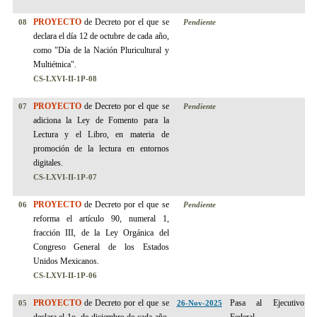
PROYECTO
de Decreto por el que se
08
Pendiente
declara el día 12 de octubre de cada año,
como "Día de la Nación Pluricultural y
Multiétnica".
CS-LXVI-II-1P-08
PROYECTO
de Decreto por el que se
07
Pendiente
adiciona la Ley de Fomento para la
Lectura y el Libro, en materia de
promoción de la lectura en entornos
digitales.
CS-LXVI-II-1P-07
PROYECTO
de Decreto por el que se
06
Pendiente
reforma el artículo 90, numeral 1,
fracción III, de la Ley Orgánica del
Congreso General de los Estados
Unidos Mexicanos.
CS-LXVI-II-1P-06
PROYECTO
de Decreto por el que se
Pasa al Ejecutivo
05
26-Nov-2025