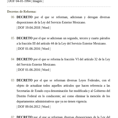
| DOF 04-01-1994 |
Imagen
|
Decretos de Reforma:
06
DECRETO
por el que se reforman, adicionan y derogan diversas
disposiciones de la Ley del Servicio Exterior Mexicano
.
|
DOF 19-04-2018
|
Word
|
05
DECRETO
por el que se adicionan un segundo, tercero y cuarto párrafos
a la fracción III del artículo 44 de la Ley del Servicio Exterior Mexicano
.
|
DOF 01-06-2016
|
Word
|
04
DECRETO
por el que se reforma la fracción VI del artículo 32 de la Ley
del Servicio Exterior Mexicano
.
|
DOF 01-06-2016
|
Word
|
03
DECRETO
por el que se reforman diversas Leyes Federales, con el
objeto de actualizar todos aquellos artículos que hacen referencia a las
Secretarías de Estado cuya denominación fue modificada y al Gobierno del
Distrito Federal en lo conducente; así como eliminar la mención de los
departamentos administrativos que ya no tienen vigencia.
|
DOF 09-04-2012
|
Word
|
02
DECRETO
por el que se reforman diversas disposiciones de la Ley del