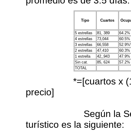
promedio es de 3.5 días.
Tipo
Cuartos
Ocup
5 estrellas
81, 389
64.2%
4 estrellas
73,044
60.5%
3 estrellas
66,558
52.9
2 estrellas
47,410
60.3%
1 estrella
42,,943
47.9%
Sin cat.
85, 624
57.2%
TOTAL
*=[cuartos x (1-ocu
precio]
Según la Sectur, l
turístico es la siguiente: