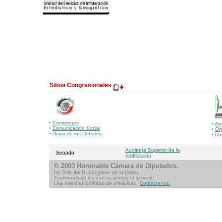
Sitios Congresionales
•
Comisiones
•
An
•
Comunicación Social
•
Órg
•
Diario de los Debates
•
Un
Auditoría Superior de la
Senado
Federación
© 2003 Honorable Cámara de Diputados.
Un Sitio del H. Congreso de la Unión.
Términos bajo los que se provee el servicio.
Lea nuestras políticas de privacidad.
Contactenos.